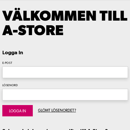
VÄLKOMMEN TILL
A-STORE
Logga In
E-POST
LÖSENORD
GLÖMT LÖSENORDET?
LOGGA IN