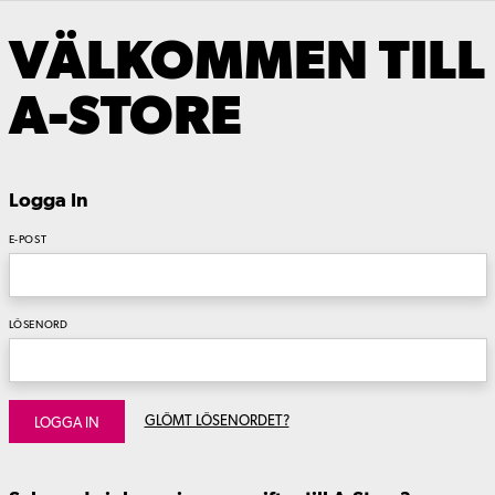
VÄLKOMMEN TILL
A-STORE
Logga In
E-POST
LÖSENORD
GLÖMT LÖSENORDET?
LOGGA IN