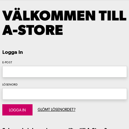
VÄLKOMMEN TILL
A-STORE
Logga In
E-POST
LÖSENORD
GLÖMT LÖSENORDET?
LOGGA IN