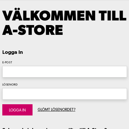
VÄLKOMMEN TILL
A-STORE
Logga In
E-POST
LÖSENORD
GLÖMT LÖSENORDET?
LOGGA IN