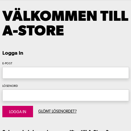
VÄLKOMMEN TILL
A-STORE
Logga In
E-POST
LÖSENORD
GLÖMT LÖSENORDET?
LOGGA IN