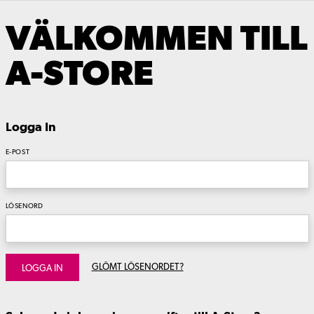
VÄLKOMMEN TILL
A-STORE
Logga In
E-POST
LÖSENORD
GLÖMT LÖSENORDET?
LOGGA IN