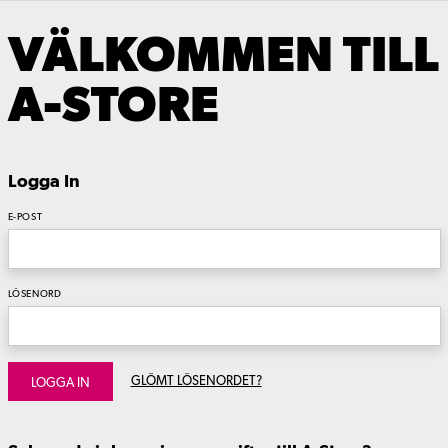
VÄLKOMMEN TILL
A-STORE
Logga In
E-POST
LÖSENORD
GLÖMT LÖSENORDET?
LOGGA IN