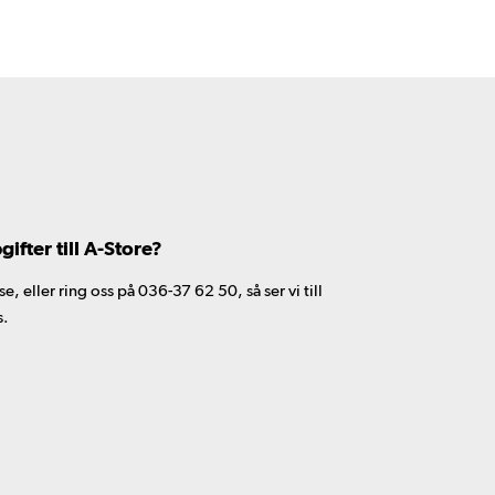
fter till A-Store?
 eller ring oss på 036-37 62 50, så ser vi till
s.