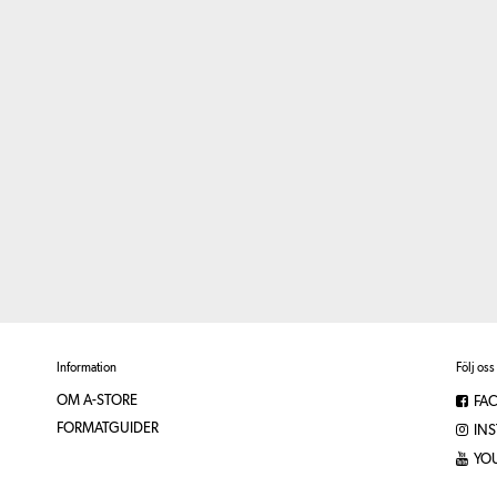
Information
Följ oss
OM A-STORE
FA
FORMATGUIDER
IN
YO