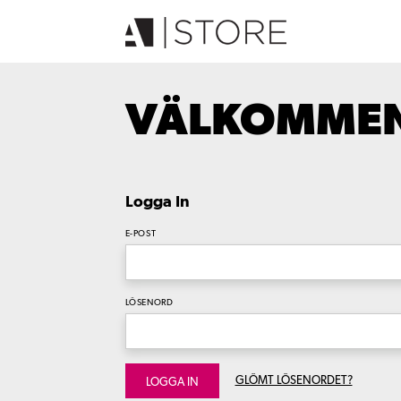
VÄLKOMMEN 
Logga In
E-POST
LÖSENORD
GLÖMT LÖSENORDET?
LOGGA IN