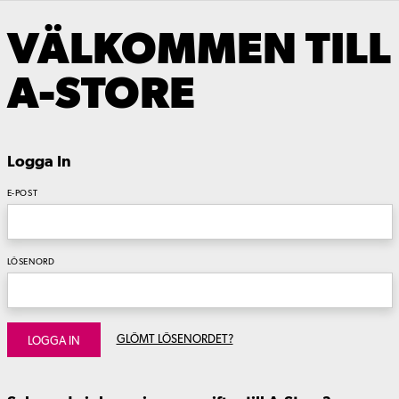
VÄLKOMMEN TILL
A-STORE
Logga In
E-POST
LÖSENORD
GLÖMT LÖSENORDET?
LOGGA IN