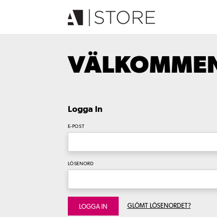
VÄLKOMMEN 
Logga In
E-POST
LÖSENORD
GLÖMT LÖSENORDET?
LOGGA IN