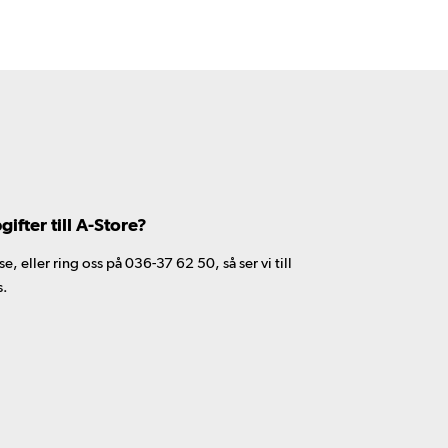
fter till A-Store?
 eller ring oss på 036-37 62 50, så ser vi till
s.