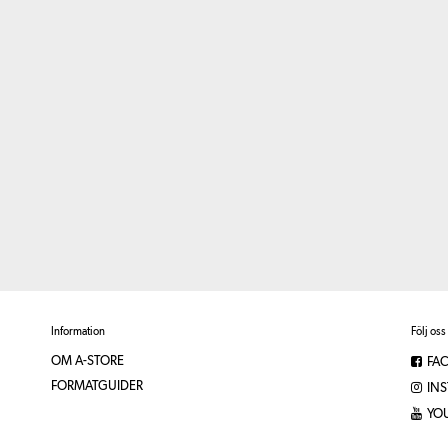
Information
Följ oss
OM A-STORE
FA
FORMATGUIDER
IN
YO