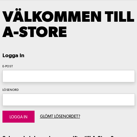
VÄLKOMMEN TILL
A-STORE
Logga In
E-POST
LÖSENORD
GLÖMT LÖSENORDET?
LOGGA IN