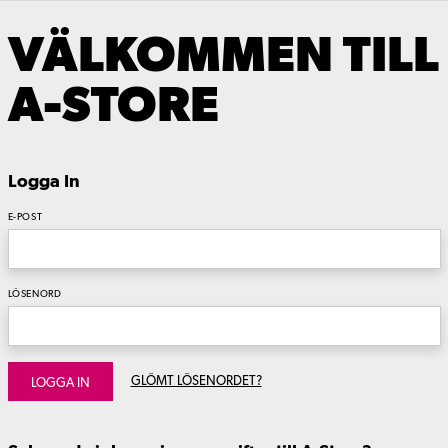
VÄLKOMMEN TILL
A-STORE
Logga In
E-POST
LÖSENORD
GLÖMT LÖSENORDET?
LOGGA IN