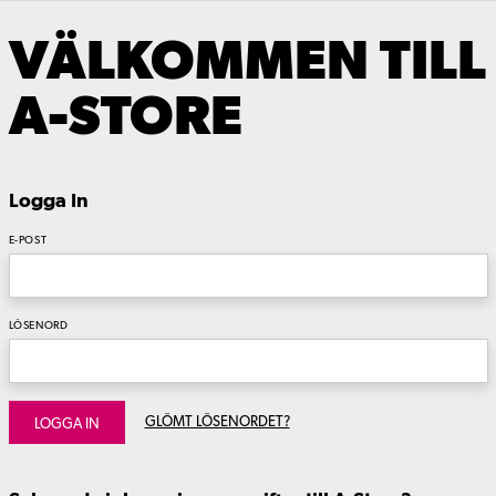
VÄLKOMMEN TILL
A-STORE
Logga In
E-POST
LÖSENORD
GLÖMT LÖSENORDET?
LOGGA IN