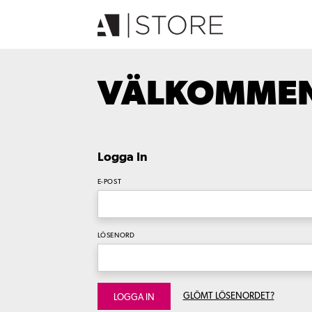
VÄLKOMMEN 
Logga In
E-POST
LÖSENORD
GLÖMT LÖSENORDET?
LOGGA IN