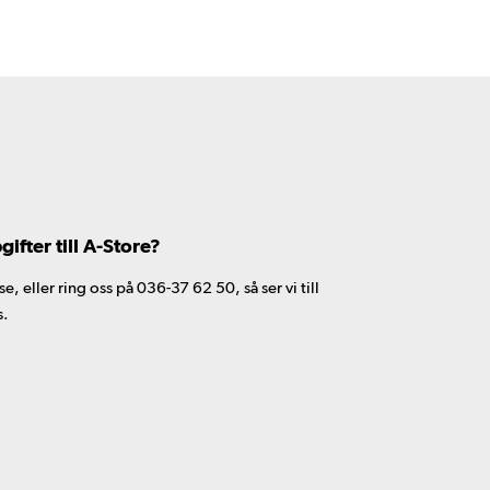
fter till A-Store?
 eller ring oss på 036-37 62 50, så ser vi till
s.