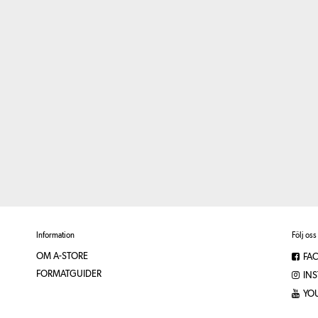
Information
Följ oss
OM A-STORE
FA
FORMATGUIDER
IN
YO