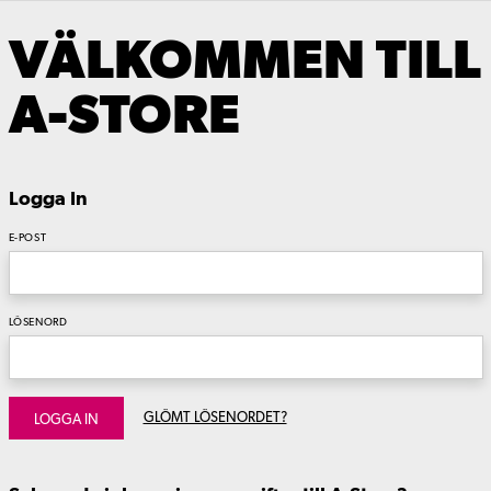
VÄLKOMMEN TILL
A-STORE
Logga In
E-POST
LÖSENORD
GLÖMT LÖSENORDET?
LOGGA IN