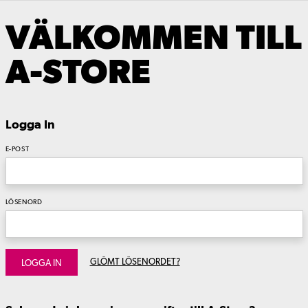
VÄLKOMMEN TILL
A-STORE
Logga In
E-POST
LÖSENORD
GLÖMT LÖSENORDET?
LOGGA IN