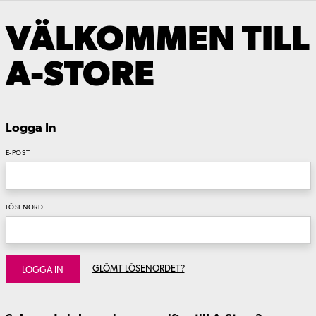
VÄLKOMMEN TILL
A-STORE
Logga In
E-POST
LÖSENORD
GLÖMT LÖSENORDET?
LOGGA IN