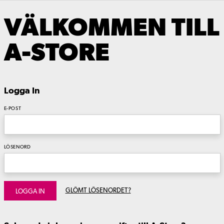
VÄLKOMMEN TILL
A-STORE
Logga In
E-POST
LÖSENORD
GLÖMT LÖSENORDET?
LOGGA IN