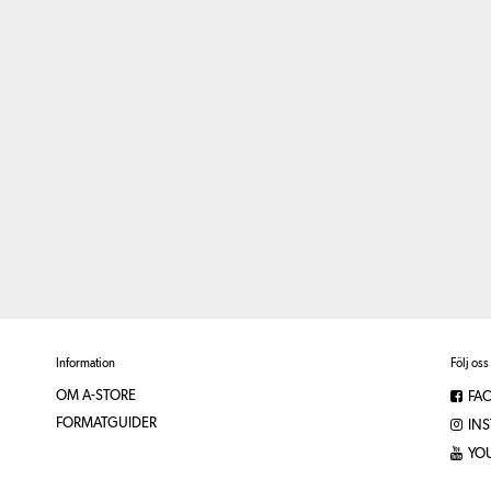
Information
Följ oss
OM A-STORE
FA
FORMATGUIDER
IN
YO