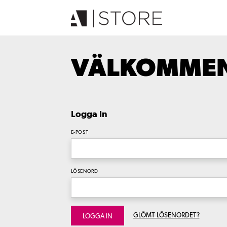
VÄLKOMMEN 
Logga In
E-POST
LÖSENORD
GLÖMT LÖSENORDET?
LOGGA IN