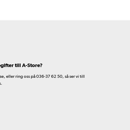
fter till A-Store?
 eller ring oss på 036-37 62 50, så ser vi till
s.