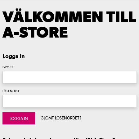
VÄLKOMMEN TILL
A-STORE
Logga In
E-POST
LÖSENORD
GLÖMT LÖSENORDET?
LOGGA IN