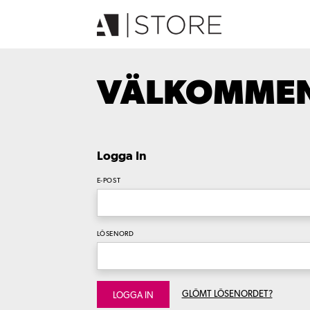
VÄLKOMMEN 
Logga In
E-POST
LÖSENORD
GLÖMT LÖSENORDET?
LOGGA IN