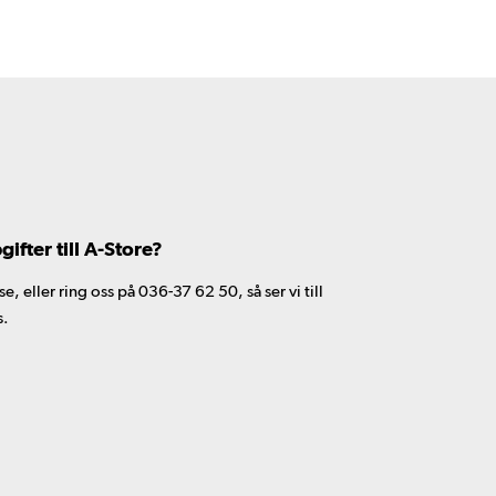
fter till A-Store?
 eller ring oss på 036-37 62 50, så ser vi till
s.