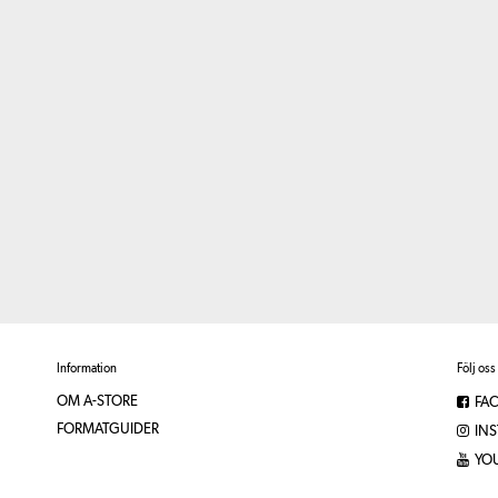
Information
Följ oss
OM A-STORE
FA
FORMATGUIDER
IN
YO