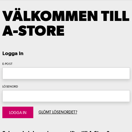
VÄLKOMMEN TILL
A-STORE
Logga In
E-POST
LÖSENORD
GLÖMT LÖSENORDET?
LOGGA IN