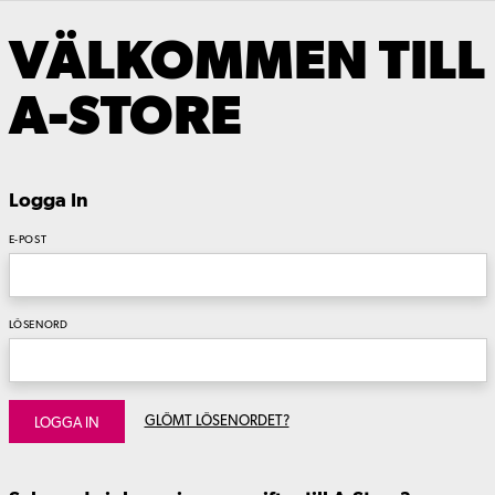
VÄLKOMMEN TILL
A-STORE
Logga In
E-POST
LÖSENORD
GLÖMT LÖSENORDET?
LOGGA IN