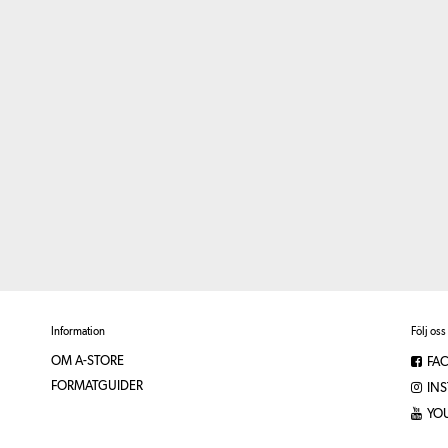
Information
Följ oss
OM A-STORE
FA
FORMATGUIDER
IN
YO