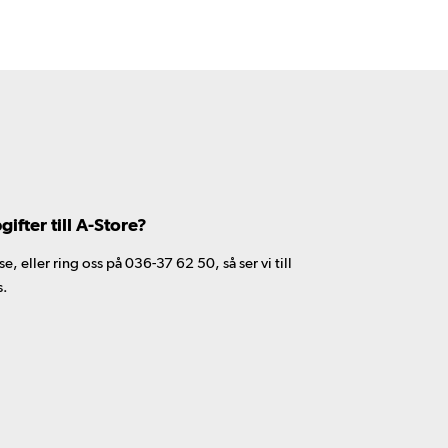
fter till A-Store?
 eller ring oss på 036-37 62 50, så ser vi till
s.