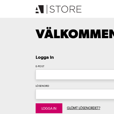
VÄLKOMMEN 
Logga In
E-POST
LÖSENORD
GLÖMT LÖSENORDET?
LOGGA IN