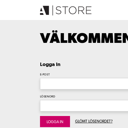
VÄLKOMMEN 
Logga In
E-POST
LÖSENORD
GLÖMT LÖSENORDET?
LOGGA IN