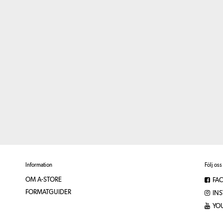
Information
Följ oss
OM A-STORE
FA
FORMATGUIDER
IN
YO