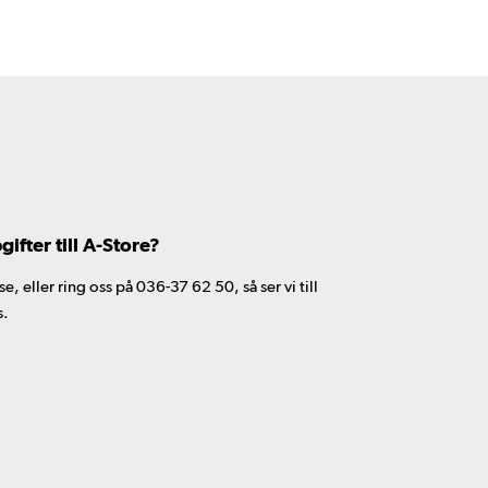
fter till A-Store?
 eller ring oss på 036-37 62 50, så ser vi till
s.