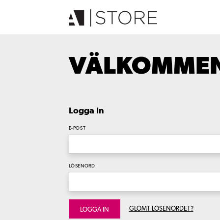
VÄLKOMMEN 
Logga In
E-POST
LÖSENORD
GLÖMT LÖSENORDET?
LOGGA IN