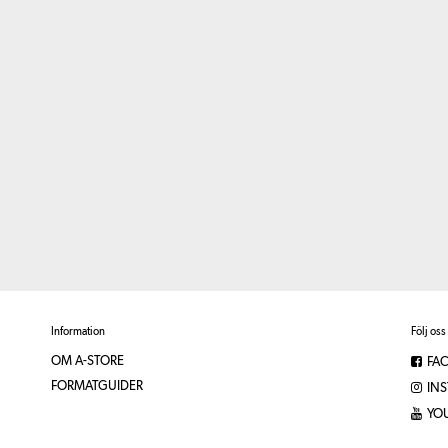
Information
Följ oss
OM A-STORE
FA
FORMATGUIDER
IN
YO