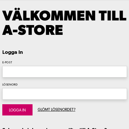
VÄLKOMMEN TILL
A-STORE
Logga In
E-POST
LÖSENORD
GLÖMT LÖSENORDET?
LOGGA IN