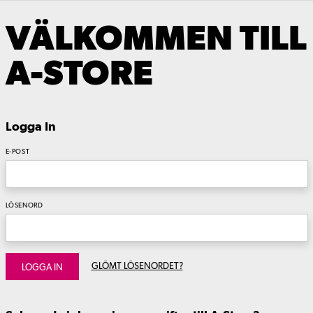
VÄLKOMMEN TILL
A-STORE
Logga In
E-POST
LÖSENORD
GLÖMT LÖSENORDET?
LOGGA IN