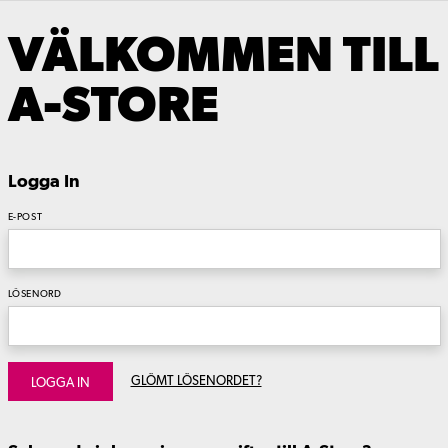
VÄLKOMMEN TILL
A-STORE
Logga In
E-POST
LÖSENORD
GLÖMT LÖSENORDET?
LOGGA IN