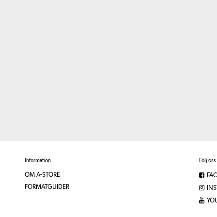
Information
Följ oss
OM A-STORE
FA
FORMATGUIDER
IN
YO