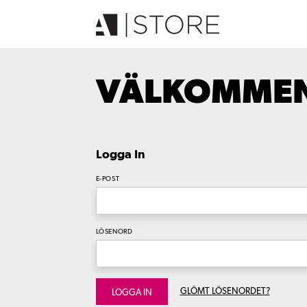
VÄLKOMMEN 
Logga In
E-POST
LÖSENORD
GLÖMT LÖSENORDET?
LOGGA IN