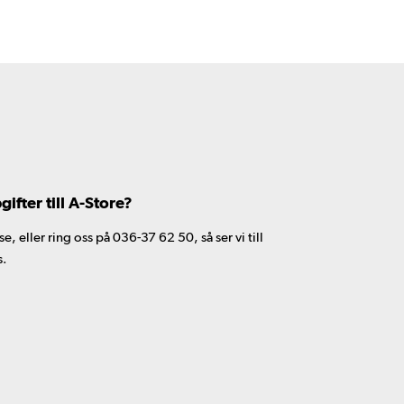
fter till A-Store?
 eller ring oss på 036-37 62 50, så ser vi till
s.