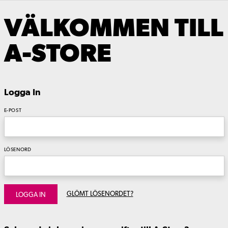
VÄLKOMMEN TILL
A-STORE
Logga In
E-POST
LÖSENORD
GLÖMT LÖSENORDET?
LOGGA IN