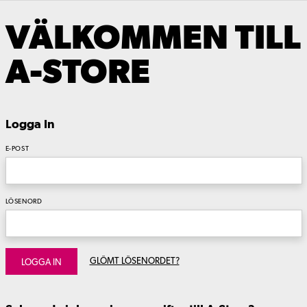
VÄLKOMMEN TILL
A-STORE
Logga In
E-POST
LÖSENORD
GLÖMT LÖSENORDET?
LOGGA IN