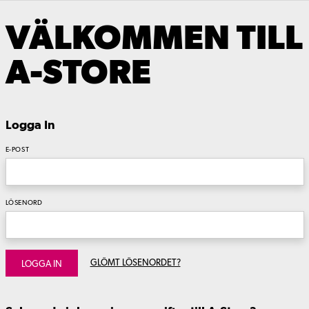
VÄLKOMMEN TILL
A-STORE
Logga In
E-POST
LÖSENORD
GLÖMT LÖSENORDET?
LOGGA IN