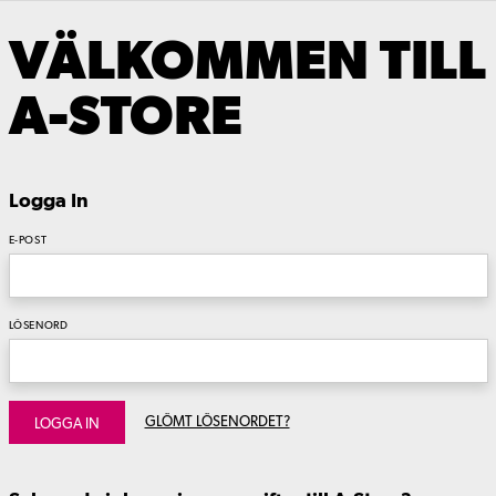
VÄLKOMMEN TILL
A-STORE
Logga In
E-POST
LÖSENORD
GLÖMT LÖSENORDET?
LOGGA IN