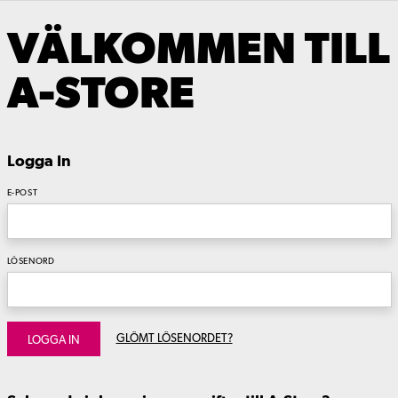
VÄLKOMMEN TILL
A-STORE
Logga In
E-POST
LÖSENORD
GLÖMT LÖSENORDET?
LOGGA IN