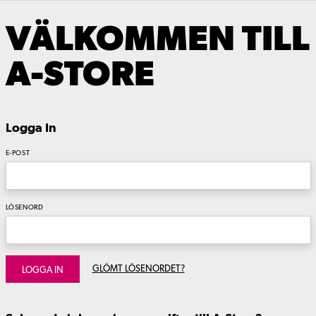
VÄLKOMMEN TILL
A-STORE
Logga In
E-POST
LÖSENORD
GLÖMT LÖSENORDET?
LOGGA IN