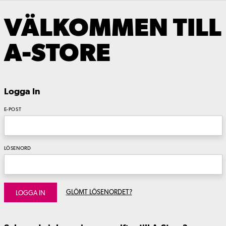
VÄLKOMMEN TILL
A-STORE
Logga In
E-POST
LÖSENORD
GLÖMT LÖSENORDET?
LOGGA IN