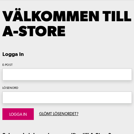
VÄLKOMMEN TILL
A-STORE
Logga In
E-POST
LÖSENORD
GLÖMT LÖSENORDET?
LOGGA IN