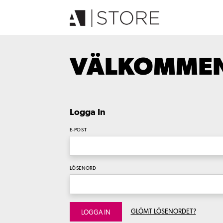
VÄLKOMMEN 
Logga In
E-POST
LÖSENORD
GLÖMT LÖSENORDET?
LOGGA IN