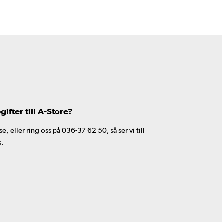
fter till A-Store?
 eller ring oss på 036-37 62 50, så ser vi till
s.