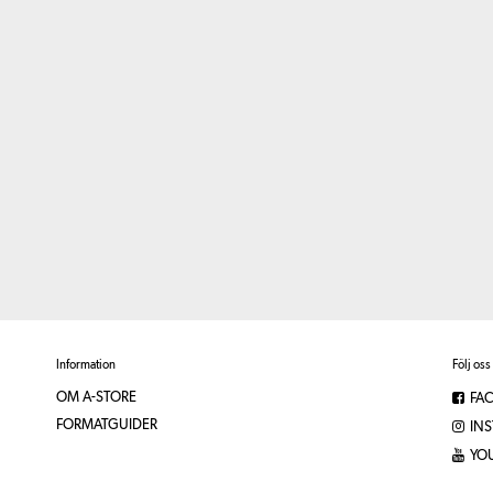
Information
Följ oss
OM A-STORE
FA
FORMATGUIDER
IN
YO