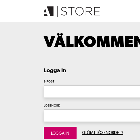
VÄLKOMMEN 
Logga In
E-POST
LÖSENORD
GLÖMT LÖSENORDET?
LOGGA IN