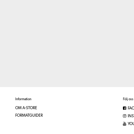
Information
Följ oss
OM A-STORE
FA
FORMATGUIDER
IN
YO