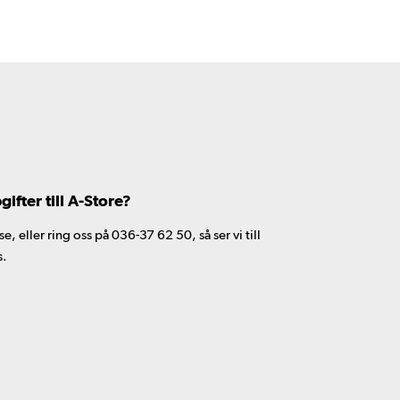
fter till A-Store?
 eller ring oss på 036-37 62 50, så ser vi till
s.