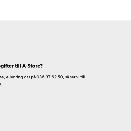
fter till A-Store?
 eller ring oss på 036-37 62 50, så ser vi till
s.