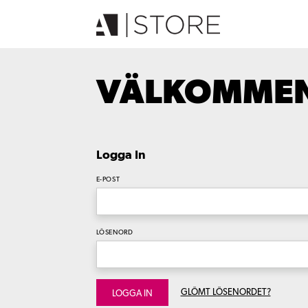
VÄLKOMMEN 
Logga In
E-POST
LÖSENORD
GLÖMT LÖSENORDET?
LOGGA IN