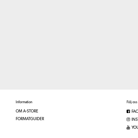
Information
Följ oss
OM A-STORE
FA
FORMATGUIDER
IN
YO