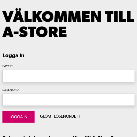
VÄLKOMMEN TILL
A-STORE
Logga In
E-POST
LÖSENORD
GLÖMT LÖSENORDET?
LOGGA IN