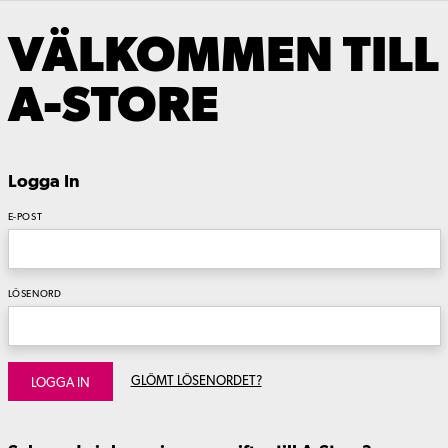
VÄLKOMMEN TILL
A-STORE
Logga In
E-POST
LÖSENORD
GLÖMT LÖSENORDET?
LOGGA IN