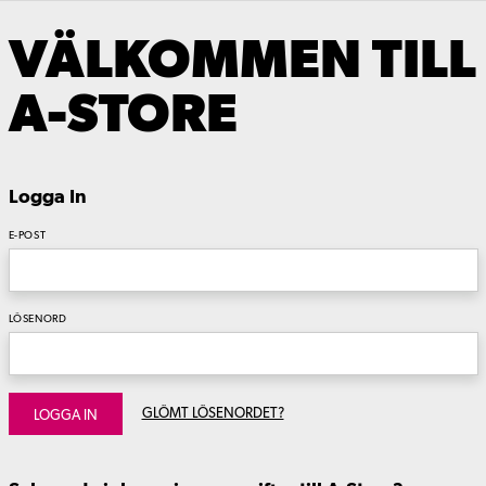
VÄLKOMMEN TILL
A-STORE
Logga In
E-POST
LÖSENORD
GLÖMT LÖSENORDET?
LOGGA IN