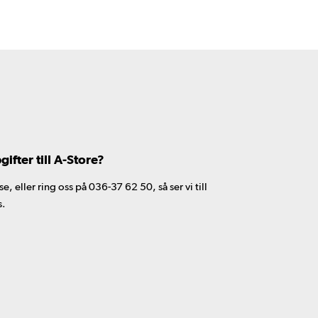
fter till A-Store?
 eller ring oss på 036-37 62 50, så ser vi till
s.