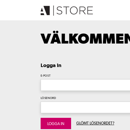
VÄLKOMMEN 
Logga In
E-POST
LÖSENORD
GLÖMT LÖSENORDET?
LOGGA IN