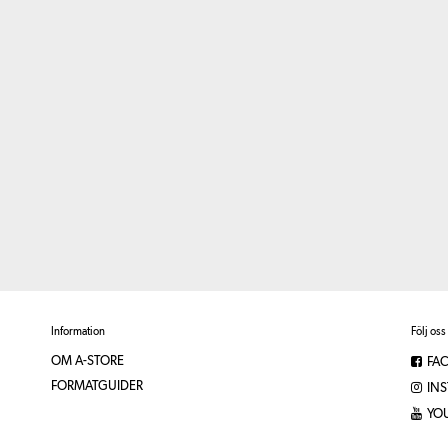
Information
Följ oss
OM A-STORE
FA
FORMATGUIDER
IN
YO