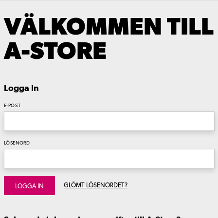
VÄLKOMMEN TILL
A-STORE
Logga In
E-POST
LÖSENORD
GLÖMT LÖSENORDET?
LOGGA IN