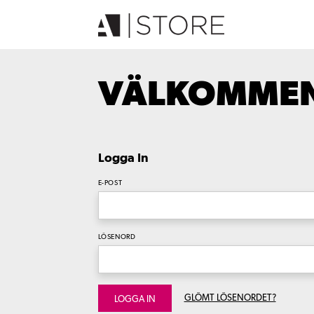
VÄLKOMMEN 
Logga In
E-POST
LÖSENORD
GLÖMT LÖSENORDET?
LOGGA IN