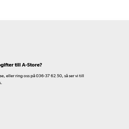
fter till A-Store?
 eller ring oss på 036-37 62 50, så ser vi till
s.