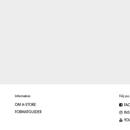
Information
Följ oss
OM A-STORE
FA
FORMATGUIDER
IN
YO