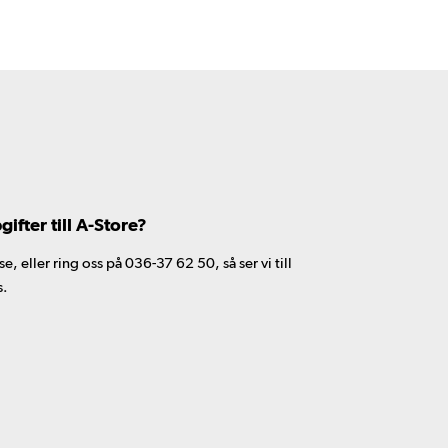
fter till A-Store?
 eller ring oss på 036-37 62 50, så ser vi till
s.