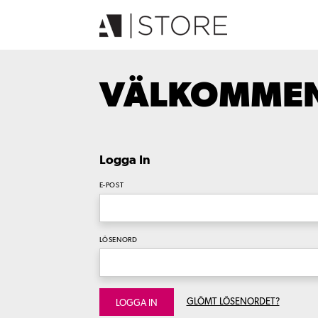
VÄLKOMMEN 
Logga In
E-POST
LÖSENORD
GLÖMT LÖSENORDET?
LOGGA IN