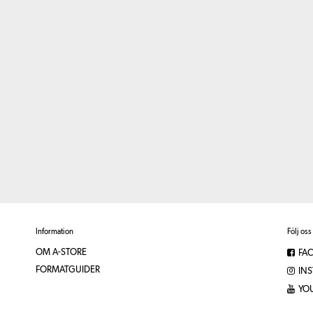
Information
Följ oss
OM A-STORE
FA
FORMATGUIDER
IN
YO