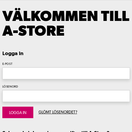
VÄLKOMMEN TILL
A-STORE
Logga In
E-POST
LÖSENORD
GLÖMT LÖSENORDET?
LOGGA IN