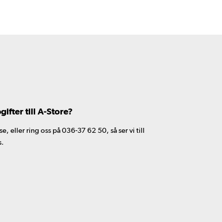
fter till A-Store?
 eller ring oss på 036-37 62 50, så ser vi till
s.