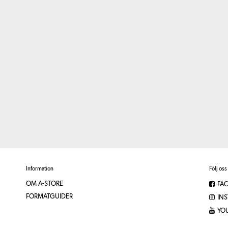
Information
Följ oss
OM A-STORE
FA
FORMATGUIDER
IN
YO