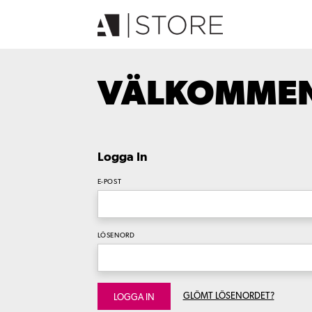
VÄLKOMMEN 
Logga In
E-POST
LÖSENORD
GLÖMT LÖSENORDET?
LOGGA IN